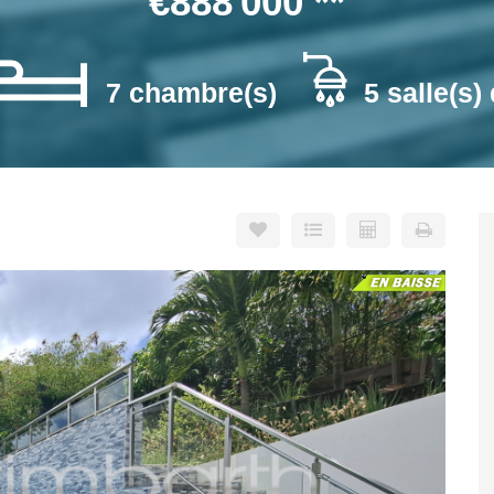
€888 000
**
7 chambre(s)
5 salle(s)