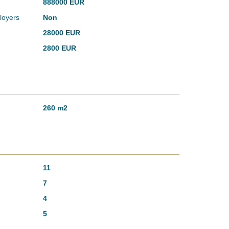
888000 EUR
loyers
Non
28000 EUR
2800 EUR
260 m2
11
7
4
5