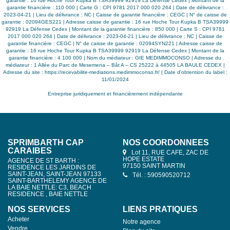
garantie : 16 rue Hoche Tour Kupka B TSA39999 92919 La Défense Cedex | Montant de la
garantie financière : 110 000 | Carte G : CPI 9781 2017 000 020 264 | Date de délivrance :
2023-04-21 | Lieu de délivrance : NC | Caisse de garantie financière : CEGC | N° de caisse de
garantie : 02094GES221 | Adresse caisse de garantie : 16 rue Hoche Tour Kupka B TSA39999
92919 La Défense Cedex | Montant de la garantie financière : 850 000 | Carte S : CPI 9781
2017 000 020 264 | Date de délivrance : 2023-04-21 | Lieu de délivrance : NC | Caisse de
garantie financière : CEGC | N° de caisse de garantie : 02094SYN221 | Adresse caisse de
garantie : 16 rue Hoche Tour Kupka B TSA39999 92919 La Défense Cedex | Montant de la
garantie financière : 4 100 000 | Nom du médiateur : GIE MEDIMMOCONSO | Adresse du
médiateur : 1 Allée du Parc de Mesemena – Bât A – CS 25222 à 44505 LA BAULE CEDEX |
Adresse du site :
https://recevabilite-mediations.medimmoconso.fr/
| Date d'obtention du label :
11/01/2024
Entreprise juridiquement et financièrement indépendante
SPRIMBARTH CAP
NOS COORDONNÉES
CARAIBES
Lot 11, RUE CAFE, ZAC DE
HOPE ESTATE
AGENCE DE ST BARTH :
97150 SAINT MARTIN
RESIDENCE LES JARDINS DE
SAINT-JEAN, SAINT-JEAN 97133
Tél. : 590590520712
SAINT-BARTHELEMY AGENCE DE
LA BAIE NETTLE: C3, BEACH
RESIDENCE , BAIE NETTLE
NOS SERVICES
LIENS PRATIQUES
Acheter
Notre agence
Vendre