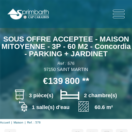
SOUS OFFRE ACCEPTEE - MAISON
MITOYENNE - 3P - 60 M2 - Concordia
- PARKING + JARDINET
Réf : 576
97150 SAINT MARTIN
€139 800
**
3 pièce(s)
2 chambre(s)
1 salle(s) d'eau
60.6 m²
Accueil
Maison
Ref. : 576