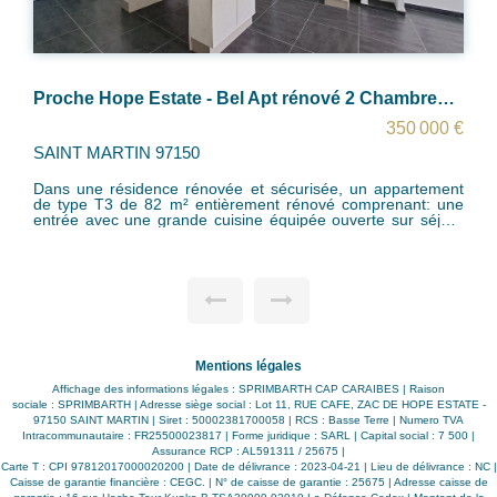
Proche Hope Estate - Bel Apt rénové 2 Chambres avec vue mer
350 000 €
150
SAINT MARTIN 97150
e rénovée et sécurisée, un appartement
Dans un lotissement cal
² entièrement rénové comprenant: une
au 2ème étage d'une
comprenant sur la plans d'origine: un séjo
 vue mer, 2 chambres avec chacune
varangue de 12.53m² a
/wc. Les parties communes
salle de bain avec wc
scine et un grand parking intérieur et
avec salle de bain/wc. A rénover entièrement. Charges peu
élevées
 l'île. Très bonne rentabilité
 investisseurs!
Mentions légales
Affichage des informations légales : SPRIMBARTH CAP CARAIBES | Raison
sociale : SPRIMBARTH | Adresse siège social : Lot 11, RUE CAFE, ZAC DE HOPE ESTATE -
97150 SAINT MARTIN | Siret : 50002381700058 | RCS : Basse Terre | Numero TVA
Intracommunautaire : FR25500023817 | Forme juridique : SARL | Capital social : 7 500 |
Assurance RCP : AL591311 / 25675 |
Carte T : CPI 97812017000020200 | Date de délivrance : 2023-04-21 | Lieu de délivrance : NC |
Caisse de garantie financière : CEGC. | N° de caisse de garantie : 25675 | Adresse caisse de