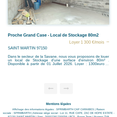
0m2
Hope Estate - Bureau 40m²
€/mois
Loyer 950 €/mo
**
SAINT MARTIN 97150
 de louer
Dans le secteur de Hope Estate, pôle économ
n 80m² .
incontournable de Saint-Martin, à louer un local comme
ou bureau de 40m² au 1er étage d'un bâtiment commer
charge du
IMPORTANT Le local est déjà peint et équipé d'une cl
toilette. Disponible immédiatement Dépôt de Garantie: 2 ou 3
mois de loyer HC Honoraires d'agence à la charg
locataire : 1 mois de loyer HC + 4% TGCA
Mentions légales
Affichage des informations légales : SPRIMBARTH CAP CARAIBES | Raison
sociale : SPRIMBARTH | Adresse siège social : Lot 11, RUE CAFE, ZAC DE HOPE ESTATE -
97150 SAINT MARTIN | Siret : 50002381700058 | RCS : Basse Terre | Numero TVA