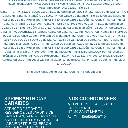
Intracommunautaire : FR25500023817 | Forme juridique : SARL | Capital social : 7 500 |
Assurance RCP : AL591311 / 25675 |
Carte T : CPI 97812017000020200 | Date de délivrance : 2023-04-21 | Lieu de délivrance : NC |
Caisse de garantie financière : CEGC. | N° de caisse de garantie : 25675 | Adresse caisse de
garantie : 16 rue Hoche Tour Kupka B TSA39999 92919 La Défense Cedex | Montant de la
garantie financière : 110 000 | Carte G : CPI 9781 2017 000 020 264 | Date de délivrance :
2023-04-21 | Lieu de délivrance : NC | Caisse de garantie financière : CEGC | N° de caisse de
garantie : 02094GES221 | Adresse caisse de garantie : 16 rue Hoche Tour Kupka B TSA39999
92919 La Défense Cedex | Montant de la garantie financière : 850 000 | Carte S : CPI 9781
2017 000 020 264 | Date de délivrance : 2023-04-21 | Lieu de délivrance : NC | Caisse de
garantie financière : CEGC | N° de caisse de garantie : 02094SYN221 | Adresse caisse de
garantie : 16 rue Hoche Tour Kupka B TSA39999 92919 La Défense Cedex | Montant de la
garantie financière : 4 100 000 | Nom du médiateur : GIE MEDIMMOCONSO | Adresse du
médiateur : 1 Allée du Parc de Mesemena – Bât A – CS 25222 à 44505 LA BAULE CEDEX |
Adresse du site :
https://recevabilite-mediations.medimmoconso.fr/
| Date d'obtention du label :
11/01/2024
Entreprise juridiquement et financièrement indépendante
SPRIMBARTH CAP
NOS COORDONNÉES
CARAIBES
Lot 11, RUE CAFE, ZAC DE
HOPE ESTATE
AGENCE DE ST BARTH :
97150 SAINT MARTIN
RESIDENCE LES JARDINS DE
SAINT-JEAN, SAINT-JEAN 97133
Tél. : 590590520712
SAINT-BARTHELEMY AGENCE DE
LA BAIE NETTLE: C3, BEACH
RESIDENCE , BAIE NETTLE