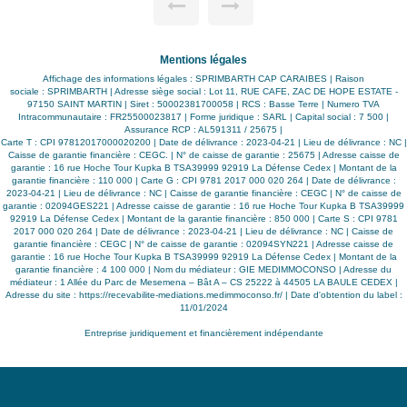
 -
3000 euros Dépôt de garantie : 6000 euros Frais d'agence :
1 mois de loyer + 4% TGCA
ns
Mentions légales
is
Affichage des informations légales : SPRIMBARTH CAP CARAIBES | Raison
sociale : SPRIMBARTH | Adresse siège social : Lot 11, RUE CAFE, ZAC DE HOPE ESTATE -
97150 SAINT MARTIN | Siret : 50002381700058 | RCS : Basse Terre | Numero TVA
Intracommunautaire : FR25500023817 | Forme juridique : SARL | Capital social : 7 500 |
Assurance RCP : AL591311 / 25675 |
Carte T : CPI 97812017000020200 | Date de délivrance : 2023-04-21 | Lieu de délivrance : NC |
Caisse de garantie financière : CEGC. | N° de caisse de garantie : 25675 | Adresse caisse de
garantie : 16 rue Hoche Tour Kupka B TSA39999 92919 La Défense Cedex | Montant de la
garantie financière : 110 000 | Carte G : CPI 9781 2017 000 020 264 | Date de délivrance :
2023-04-21 | Lieu de délivrance : NC | Caisse de garantie financière : CEGC | N° de caisse de
garantie : 02094GES221 | Adresse caisse de garantie : 16 rue Hoche Tour Kupka B TSA39999
92919 La Défense Cedex | Montant de la garantie financière : 850 000 | Carte S : CPI 9781
2017 000 020 264 | Date de délivrance : 2023-04-21 | Lieu de délivrance : NC | Caisse de
garantie financière : CEGC | N° de caisse de garantie : 02094SYN221 | Adresse caisse de
garantie : 16 rue Hoche Tour Kupka B TSA39999 92919 La Défense Cedex | Montant de la
garantie financière : 4 100 000 | Nom du médiateur : GIE MEDIMMOCONSO | Adresse du
médiateur : 1 Allée du Parc de Mesemena – Bât A – CS 25222 à 44505 LA BAULE CEDEX |
Adresse du site :
https://recevabilite-mediations.medimmoconso.fr/
| Date d'obtention du label :
11/01/2024
Entreprise juridiquement et financièrement indépendante