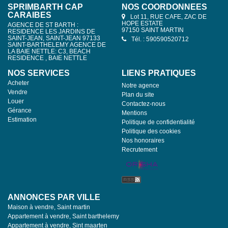
SPRIMBARTH CAP
NOS COORDONNÉES
CARAIBES
Lot 11, RUE CAFE, ZAC DE
HOPE ESTATE
AGENCE DE ST BARTH :
97150 SAINT MARTIN
RESIDENCE LES JARDINS DE
SAINT-JEAN, SAINT-JEAN 97133
Tél. : 590590520712
SAINT-BARTHELEMY AGENCE DE
LA BAIE NETTLE: C3, BEACH
RESIDENCE , BAIE NETTLE
NOS SERVICES
LIENS PRATIQUES
Acheter
Notre agence
Vendre
Plan du site
Louer
Contactez-nous
Gérance
Mentions
Estimation
Politique de confidentialité
Politique des cookies
Nos honoraires
Recrutement
ANNONCES PAR VILLE
Maison à vendre, Saint martin
Appartement à vendre, Saint barthelemy
Appartement à vendre, Sint maarten