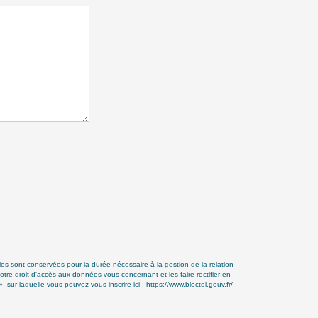
s sont conservées pour la durée nécessaire à la gestion de la relation
otre droit d'accès aux données vous concernant et les faire rectifier en
ur laquelle vous pouvez vous inscrire ici :
https://www.bloctel.gouv.fr/