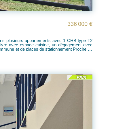
336 000 €
sionnel Taxe Foncière: 1800 euros / an Contact whatsapp: Bénédicte 0690 54 71 42