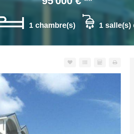
95 000 €
**
1 chambre(s)
1 salle(s)