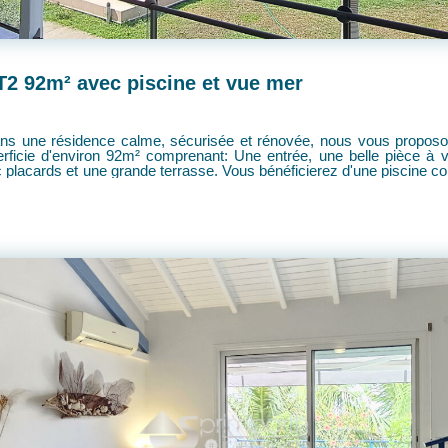
2 92m² avec piscine et vue mer
, une belle pièce à vivre avec espace cuisine, un dégagement avec
erez d'une piscine commune et de places de stationnement Proche de
r! Surface Carrez Pondéré: 73.79m² Surface Terrasse: 19.80m²
Prévisionnel Charges de copropriété: 370 euros / mois Prévi