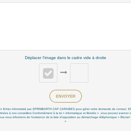
Déplacer l'image dans le cadre vide à droite
ENVOYER
ns un fichier informatisé par SPRIMBARTH CAP CARAIBES pour gérer votre demande de contact. Elle
stinées à nos conseillers Conformément à la loi « informatique et libertés », vous pouvez exercer v
s informons de l'existence de la liste d'opposition au démarchage téléphonique « Bloctel », s
»