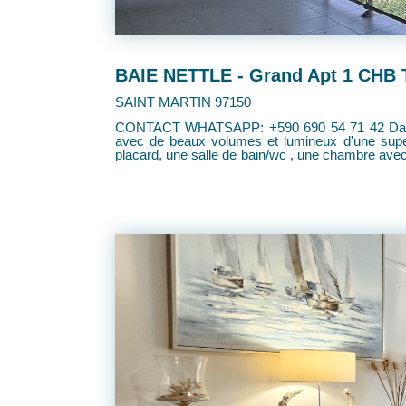
BAIE NETTLE - Grand Apt 1 CHB T
SAINT MARTIN 97150
CONTACT WHATSAPP: +590 690 54 71 42 Dans une résidence calme, sécurisée et rénovée, nous vous proposons plusieurs appartements avec 1 CHB type T2
avec de beaux volumes et lumineux d'une superficie d'environ 92m² comprenant: Une entrée
placard, une salle de bain/wc , une chambre avec placards et une grande terrasse. Vous bénéfici
toutes commodités (commerces, pharmacie, cabinet médicale et plages etc) Opportunité à saisi