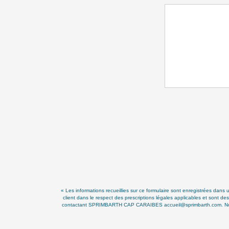
« Les informations recueillies sur ce formulaire sont enregistrées da
client dans le respect des prescriptions légales applicables et sont de
contactant SPRIMBARTH CAP CARAIBES accueil@sprimbarth.com. Nous vou