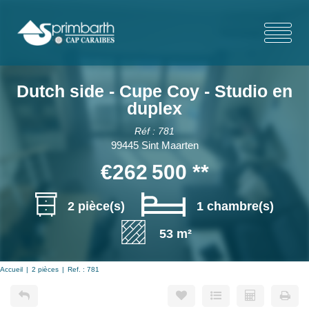
Dutch side - Cupe Coy - Studio en
duplex
Réf : 781
99445 Sint Maarten
€262 500
**
2 pièce(s)
1 chambre(s)
53 m²
Accueil
2 pièces
Ref. : 781