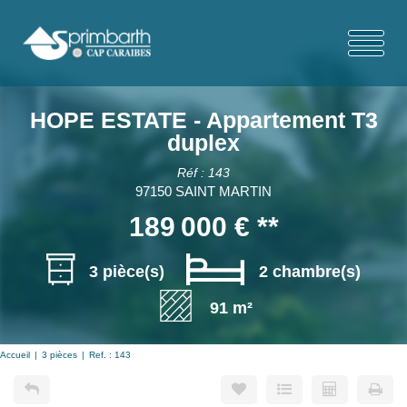
HOPE ESTATE - Appartement T3
duplex
Réf : 143
97150 SAINT MARTIN
189 000 €
**
3 pièce(s)
2 chambre(s)
91 m²
Accueil
3 pièces
Ref. : 143