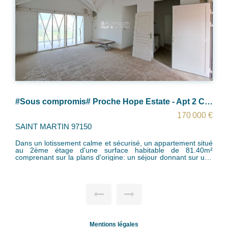
#Sous compromis# Proche Hope Estate - Apt 2 Chb à rénover
170 000 €
SAINT MARTIN 97150
Dans un lotissement calme et sécurisé, un appartement situé
au 2ème étage d'une surface habitable de 81.40m²
comprenant sur la plans d'origine: un séjour donnant sur une
varangue de 12.53m² avec vue montagne, une cuisine, une
salle de bain avec wc, une chambre et une 2ème chambre
avec salle de bain/wc. A rénover entièrement. Charges peu
élevées
Mentions légales