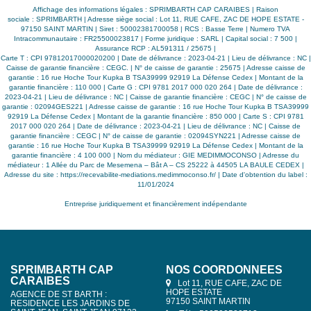
Affichage des informations légales : SPRIMBARTH CAP CARAIBES | Raison
sociale : SPRIMBARTH | Adresse siège social : Lot 11, RUE CAFE, ZAC DE HOPE ESTATE -
97150 SAINT MARTIN | Siret : 50002381700058 | RCS : Basse Terre | Numero TVA
Intracommunautaire : FR25500023817 | Forme juridique : SARL | Capital social : 7 500 |
Assurance RCP : AL591311 / 25675 |
Carte T : CPI 97812017000020200 | Date de délivrance : 2023-04-21 | Lieu de délivrance : NC |
Caisse de garantie financière : CEGC. | N° de caisse de garantie : 25675 | Adresse caisse de
garantie : 16 rue Hoche Tour Kupka B TSA39999 92919 La Défense Cedex | Montant de la
garantie financière : 110 000 | Carte G : CPI 9781 2017 000 020 264 | Date de délivrance :
2023-04-21 | Lieu de délivrance : NC | Caisse de garantie financière : CEGC | N° de caisse de
garantie : 02094GES221 | Adresse caisse de garantie : 16 rue Hoche Tour Kupka B TSA39999
92919 La Défense Cedex | Montant de la garantie financière : 850 000 | Carte S : CPI 9781
2017 000 020 264 | Date de délivrance : 2023-04-21 | Lieu de délivrance : NC | Caisse de
garantie financière : CEGC | N° de caisse de garantie : 02094SYN221 | Adresse caisse de
garantie : 16 rue Hoche Tour Kupka B TSA39999 92919 La Défense Cedex | Montant de la
garantie financière : 4 100 000 | Nom du médiateur : GIE MEDIMMOCONSO | Adresse du
médiateur : 1 Allée du Parc de Mesemena – Bât A – CS 25222 à 44505 LA BAULE CEDEX |
Adresse du site :
https://recevabilite-mediations.medimmoconso.fr/
| Date d'obtention du label :
11/01/2024
Entreprise juridiquement et financièrement indépendante
SPRIMBARTH CAP
NOS COORDONNÉES
CARAIBES
Lot 11, RUE CAFE, ZAC DE
HOPE ESTATE
AGENCE DE ST BARTH :
97150 SAINT MARTIN
RESIDENCE LES JARDINS DE