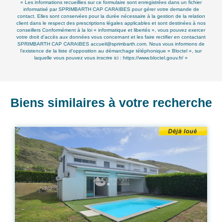
« Les informations recueillies sur ce formulaire sont enregistrées dans un fichier
informatisé par SPRIMBARTH CAP CARAIBES pour gérer votre demande de
contact. Elles sont conservées pour la durée nécessaire à la gestion de la relation
client dans le respect des prescriptions légales applicables et sont destinées à nos
conseillers Conformément à la loi « informatique et libertés », vous pouvez exercer
votre droit d'accès aux données vous concernant et les faire rectifier en contactant
SPRIMBARTH CAP CARAIBES accueil@sprimbarth.com. Nous vous informons de
l'existence de la liste d'opposition au démarchage téléphonique « Bloctel », sur
laquelle vous pouvez vous inscrire ici :
https://www.bloctel.gouv.fr/
»
Biens similaires à votre recherche