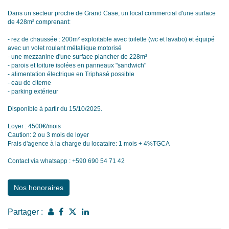
Dans un secteur proche de Grand Case, un local commercial d'une surface
de 428m² comprenant:
- rez de chaussée : 200m² exploitable avec toilette (wc et lavabo) et équipé
avec un volet roulant métallique motorisé
- une mezzanine d'une surface plancher de 228m²
- parois et toiture isolées en panneaux "sandwich"
- alimentation électrique en Triphasé possible
- eau de citerne
- parking extérieur
Disponible à partir du 15/10/2025.
Loyer : 4500€/mois
Caution: 2 ou 3 mois de loyer
Frais d'agence à la charge du locataire: 1 mois + 4%TGCA
Contact via whatsapp : +590 690 54 71 42
Nos honoraires
Partager :