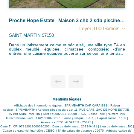
Proche Hope Estate - Maison 3 chb 2 sdb piscine et jardin privatifs
Baie Orientale - Villa T3 avec pi
Loyer 3 000 €/mois
**
SAINT MARTIN 97150
urisé, une villa type T4 en
sée, composée: -d'une
Dans un lotissement sécurisé 
rte sur séjour, une terrasse
commodités, une villa type T4 meublée et équipée, d'une
lle de bain / wc partagée,
surface d'environ 120m² comprenant : - un rez de chaus
e avec salle de bain/wc,
comprenant : une entrée, un hall av
- une citerne - une piscine
menant à l'étage, une salle d'eau
nce privative - 2 places de
américaine équipée, un séjour qui pe
une 3ème chambre. - un étage comprenant : dégagement,
ants: - volets roulants côté
un wc séparé, 2 chambres avec leur s
hambres et le salon - frigo,
une grande varangue. - le droit à jouissance exclusive d'un
espace d'environ 100m², comprenant un
2 places de stationnement privatives,
ntretien piscine et jardin )
visiteur Disponible le 01 Mai 2026 Loyer: 2600 euros / mois
 Frais d'agence à la charge
Mentions légales
Provision sur charges: 200 euro
 4% TGCA
entretien piscine et jardin) Dépôt 
Affichage des informations légales : SPRIMBARTH CAP CARAIBES | Raison
Frais d'agence à la charge du locatai
sociale : SPRIMBARTH | Adresse siège social : Lot 11, RUE CAFE, ZAC DE HOPE ESTATE -
TTC
97150 SAINT MARTIN | Siret : 50002381700058 | RCS : Basse Terre | Numero TVA
Intracommunautaire : FR25500023817 | Forme juridique : SARL | Capital social : 7 500 |
Assurance RCP : AL591311 / 25675 |
Carte T : CPI 97812017000020200 | Date de délivrance : 2023-04-21 | Lieu de délivrance : NC |
Caisse de garantie financière : CEGC. | N° de caisse de garantie : 25675 | Adresse caisse de