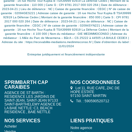
garantie : 16 rue Hoche Tour Kupka B TSA39999 92919 La Défense Cedex | Montant de la
garantie financière : 110 000 | Carte G : CPI 9781 2017 000 020 264 | Date de délivrance :
2023-04-21 | Lieu de délivrance : NC | Caisse de garantie financière : CEGC | N° de caisse de
garantie : 02094GES221 | Adresse caisse de garantie : 16 rue Hoche Tour Kupka B TSA39999
92919 La Défense Cedex | Montant de la garantie financière : 850 000 | Carte S : CPI 9781
2017 000 020 264 | Date de délivrance : 2023-04-21 | Lieu de délivrance : NC | Caisse de
garantie financière : CEGC | N° de caisse de garantie : 02094SYN221 | Adresse caisse de
garantie : 16 rue Hoche Tour Kupka B TSA39999 92919 La Défense Cedex | Montant de la
garantie financière : 4 100 000 | Nom du médiateur : GIE MEDIMMOCONSO | Adresse du
médiateur : 1 Allée du Parc de Mesemena – Bât A – CS 25222 à 44505 LA BAULE CEDEX |
Adresse du site :
https://recevabilite-mediations.medimmoconso.fr/
| Date d'obtention du label :
11/01/2024
Entreprise juridiquement et financièrement indépendante
SPRIMBARTH CAP
NOS COORDONNÉES
CARAIBES
Lot 11, RUE CAFE, ZAC DE
HOPE ESTATE
AGENCE DE ST BARTH :
97150 SAINT MARTIN
RESIDENCE LES JARDINS DE
SAINT-JEAN, SAINT-JEAN 97133
Tél. : 590590520712
SAINT-BARTHELEMY AGENCE DE
LA BAIE NETTLE: C3, BEACH
RESIDENCE , BAIE NETTLE
NOS SERVICES
LIENS PRATIQUES
Acheter
Notre agence
Vendre