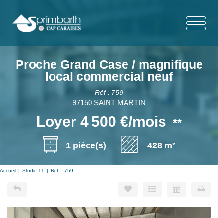
Proche Grand Case / magnifique
local commercial neuf
Réf : 759
97150 SAINT MARTIN
Loyer 4 500 €/mois
**
1 pièce(s)
428 m²
Accueil
Studio T1
Ref. : 759