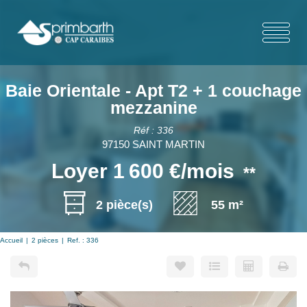
Baie Orientale - Apt T2 + 1 couchage
mezzanine
Réf : 336
97150 SAINT MARTIN
Loyer 1 600 €/mois
**
2 pièce(s)
55 m²
Accueil
2 pièces
Ref. : 336