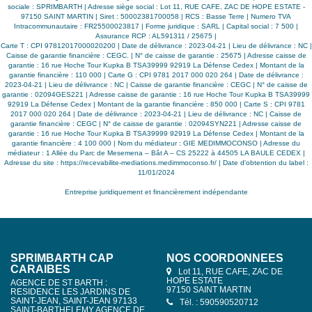
pharmacie, cabinet médicale et plages etc) Opportunité à
sociale : SPRIMBARTH | Adresse siège social : Lot 11, RUE CAFE, ZAC DE HOPE ESTATE -
saisir! Surface Carrez : 66m² Charges de copropriété: 1500
97150 SAINT MARTIN | Siret : 50002381700058 | RCS : Basse Terre | Numero TVA
euros / an soit 125 euros / mois Cotisation Fonds Travau
Intracommunautaire : FR25500023817 | Forme juridique : SARL | Capital social : 7 500 |
79 euros / an Taxe Foncière: 1424 euros / an Contact
Assurance RCP : AL591311 / 25675 |
whatsapp: Bénédicte 0690 54 71 42
Carte T : CPI 97812017000020200 | Date de délivrance : 2023-04-21 | Lieu de délivrance : NC |
Caisse de garantie financière : CEGC. | N° de caisse de garantie : 25675 | Adresse caisse de
garantie : 16 rue Hoche Tour Kupka B TSA39999 92919 La Défense Cedex | Montant de la
garantie financière : 110 000 | Carte G : CPI 9781 2017 000 020 264 | Date de délivrance :
2023-04-21 | Lieu de délivrance : NC | Caisse de garantie financière : CEGC | N° de caisse de
garantie : 02094GES221 | Adresse caisse de garantie : 16 rue Hoche Tour Kupka B TSA39999
92919 La Défense Cedex | Montant de la garantie financière : 850 000 | Carte S : CPI 9781
2017 000 020 264 | Date de délivrance : 2023-04-21 | Lieu de délivrance : NC | Caisse de
garantie financière : CEGC | N° de caisse de garantie : 02094SYN221 | Adresse caisse de
garantie : 16 rue Hoche Tour Kupka B TSA39999 92919 La Défense Cedex | Montant de la
garantie financière : 4 100 000 | Nom du médiateur : GIE MEDIMMOCONSO | Adresse du
médiateur : 1 Allée du Parc de Mesemena – Bât A – CS 25222 à 44505 LA BAULE CEDEX |
Adresse du site :
https://recevabilite-mediations.medimmoconso.fr/
| Date d'obtention du label :
11/01/2024
Entreprise juridiquement et financièrement indépendante
SPRIMBARTH CAP
NOS COORDONNÉES
CARAIBES
Lot 11, RUE CAFE, ZAC DE
HOPE ESTATE
AGENCE DE ST BARTH :
97150 SAINT MARTIN
RESIDENCE LES JARDINS DE
SAINT-JEAN, SAINT-JEAN 97133
Tél. : 590590520712
SAINT-BARTHELEMY AGENCE DE