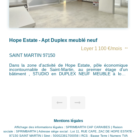
Hope Estate - Apt Duplex meublé neuf
Loyer 1 100 €/mois
**
SAINT MARTIN 97150
Dans la zone d'activité de Hope Estate, pôle économique
incontournable de Saint-Martin, au premier étage d'un
bâtiment , STUDIO en DUPLEX NEUF MEUBLE à louer
comprenant: Une entrée, un espace cuisine et séjour coin
TV, une salle de bain/wc, une mezzanine avec un espace
nuit. Le studio est équipé de: - climatiseur - frigo - micro-
onde - machine Nespresso - bouilloire - vaisselle (couverts,
casseroles, verres) - TV - Literie - Table et chaises -
Buanderie commune Proche de toutes commodités
Disponible à partir du 01 mars ! Loyer HC : 1100 euros /
mois (hors abon et conso eau/élec/TV/internet) Dépôt de
garantie: 2 mois Frais d'agence : 1 mois + 4% TGCA
Mentions légales
Affichage des informations légales : SPRIMBARTH CAP CARAIBES | Raison
sociale : SPRIMBARTH | Adresse siège social : Lot 11, RUE CAFE, ZAC DE HOPE ESTATE -
97150 SAINT MARTIN | Siret : 50002381700058 | RCS : Basse Terre | Numero TVA