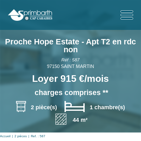
Proche Hope Estate - Apt T2 en rdc
non
Réf : 587
97150 SAINT MARTIN
Loyer 915 €/mois
charges comprises **
2 pièce(s)
1 chambre(s)
44 m²
Accueil
2 pièces
Ref. : 587