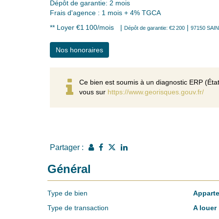
Dépôt de garantie: 2 mois
Frais d'agence : 1 mois + 4% TGCA
**
Loyer €1 100/mois
|
|
Dépôt de garantie: €2 200
97150 SAI
Nos honoraires
Ce bien est soumis à un diagnostic ERP (État
vous sur
https://www.georisques.gouv.fr/
Partager :
Général
Type de bien
Appart
Type de transaction
A louer