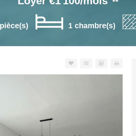
Loyer €1 100/mois
**
 pièce(s)
1 chambre(s)