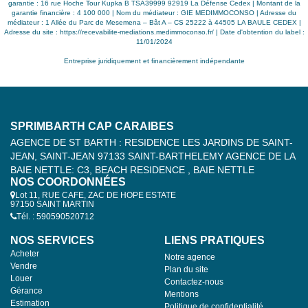
garantie : 16 rue Hoche Tour Kupka B TSA39999 92919 La Défense Cedex | Montant de la
garantie financière : 4 100 000 | Nom du médiateur : GIE MEDIMMOCONSO | Adresse du
médiateur : 1 Allée du Parc de Mesemena – Bât A – CS 25222 à 44505 LA BAULE CEDEX |
Adresse du site :
https://recevabilite-mediations.medimmoconso.fr/
| Date d'obtention du label :
11/01/2024
Entreprise juridiquement et financièrement indépendante
SPRIMBARTH CAP CARAIBES
AGENCE DE ST BARTH : RESIDENCE LES JARDINS DE SAINT-
JEAN, SAINT-JEAN 97133 SAINT-BARTHELEMY AGENCE DE LA
BAIE NETTLE: C3, BEACH RESIDENCE , BAIE NETTLE
NOS COORDONNÉES
Lot 11, RUE CAFE, ZAC DE HOPE ESTATE
97150 SAINT MARTIN
Tél. : 590590520712
NOS SERVICES
LIENS PRATIQUES
Acheter
Notre agence
Vendre
Plan du site
Louer
Contactez-nous
Gérance
Mentions
Estimation
Politique de confidentialité