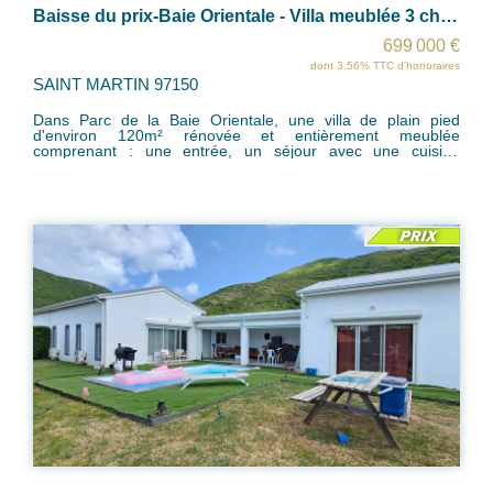
Baisse du prix-Baie Orientale - Villa meublée 3 chb avec piscine
699 000 €
dont 3.56% TTC d'honoraires
SAINT MARTIN 97150
Dans Parc de la Baie Orientale, une villa de plain pied
d'environ 120m² rénovée et entièrement meublée
comprenant : une entrée, un séjour avec une cuisine
moderne, une chambre parentale avec salle de bain et
placard, et deux chambres avec une salle de bain partagée.
Vous bénéficierez de 2 places de parking privatives, d'une
terrasse couverte et d'une piscine avec un bel espace deck
et jardin tout autour de la maison. NB: Shon restante sur la
copropriété de 4 lots. Proche de toutes commodités et des
plages. Charges peu élevées opportunité à saisir!