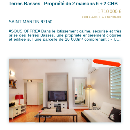
Terres Basses - Propriété de 2 maisons 6 + 2 CHB
1 710 000 €
dont 5.23% TTC d'honoraires
SAINT MARTIN 97150
#SOUS OFFRE# Dans le lotissement calme, sécurisé et très
prisé des Terres Basses, une propriété entièrement clôturée
et édifiée sur une parcelle de 10 000m² comprenant : - Une
grande maison principale d'une superficie habitable de 320
m2 , comprenant un perron couvert, entrée et salle de séjour
avec cuisine, buanderie, dégagements et six chambres, avec
salles de bains/wc et dressings, véranda couverte de 90 m2,
grande terrasse non couverte avec piscine rectangulaire et
douche extérieure. - Une maison de gardien ou d'invités
avec un accès indépendant comprenant de 3 pièces
principales d'une superficie habitable de 90 m2, entrée, salle
de séjour, cuisine, buanderie, deux chambres avec salles de
bains, w-c, une terrasse couverte et piscine avec douche
extérieure. La propriété est équipée d'un système
d'assainissement autonome, de 2 citernes (100m3 + 30m3),
un groupe électrogène de 33 Kva à enclenchement
automatique, de places de stationnement. La propriété est
proche d'une des plus belles plages de la Caraïbe.
Investissement Idéal en location saisonnière! Zone PPRN:
Blanche Taxe foncière actuelle : 4800€/an Charge ASL :
2800€/an Coût assurance: Grande maison : 814 €/an Petite
maison: 517€/an Travaux à prévoir, Dossier chiffré pour la
mise en conformité, VENDU EN L'ETAT