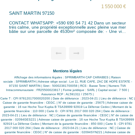
1 550 000 €
SAINT MARTIN 97150
CONTACT WHATSAPP: +590 690 54 71 42 Dans un secteur
très calme, une propriété exceptionnelle avec pleine vue mer
bâtie sur une parcelle de 4530m² composée de: - Une villa
d'environ 200m² comprenant 3 chambres, deux salles de
bain, 2 wc, avec une grande cuisine et cellier, un grand
séjour donnant sur 2 terrasses - Un bungalow d'environ
70m² comprenant 2 chambres avec salle de bains et wc -
Une piscine - Une citerne de 25m3 - Un garage une place -
Fosse sceptique avec épandage La propriété est équipée
de: - Groupe électrogène SDG 8500SE3 - Portail
automatique - Volets persiennes en bois et unn volet roulant
motorisé pour la terrasse arrière La propriété a été construite
Mentions légales
en 2006 et rénovée en 2018 Il reste environ 1500m² de
terrain libre à construire avec un COS de 0.15. Pas de
Affichage des informations légales : SPRIMBARTH CAP CARAIBES | Raison
charge de copropriété ni de lotissement Taxe foncière
sociale : SPRIMBARTH | Adresse siège social : Lot 11, RUE CAFE, ZAC DE HOPE ESTATE -
1500euros / an Zone PPRN : Blanche Contact: +590 690 54
97150 SAINT MARTIN | Siret : 50002381700058 | RCS : Basse Terre | Numero TVA
71 42
Intracommunautaire : FR25500023817 | Forme juridique : SARL | Capital social : 7 500 |
Assurance RCP : AL591311 / 25675 |
Carte T : CPI 97812017000020200 | Date de délivrance : 2023-04-21 | Lieu de délivrance : NC |
Caisse de garantie financière : CEGC. | N° de caisse de garantie : 25675 | Adresse caisse de
garantie : 16 rue Hoche Tour Kupka B TSA39999 92919 La Défense Cedex | Montant de la
garantie financière : 110 000 | Carte G : CPI 9781 2017 000 020 264 | Date de délivrance :
2023-04-21 | Lieu de délivrance : NC | Caisse de garantie financière : CEGC | N° de caisse de
garantie : 02094GES221 | Adresse caisse de garantie : 16 rue Hoche Tour Kupka B TSA39999
92919 La Défense Cedex | Montant de la garantie financière : 850 000 | Carte S : CPI 9781
2017 000 020 264 | Date de délivrance : 2023-04-21 | Lieu de délivrance : NC | Caisse de
garantie financière : CEGC | N° de caisse de garantie : 02094SYN221 | Adresse caisse de