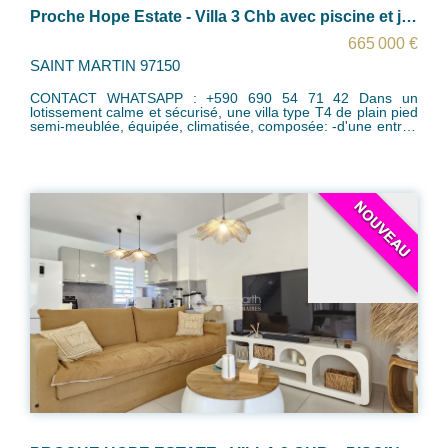
Proche Hope Estate - Villa 3 Chb avec piscine et jardin
665 000 €
SAINT MARTIN 97150
CONTACT WHATSAPP : +590 690 54 71 42 Dans un
lotissement calme et sécurisé, une villa type T4 de plain pied
semi-meublée, équipée, climatisée, composée: -d'une entrée
sur terrasse couverte, une cuisine équipée ouverte sur
séjour, 2 chambres avec une salle de bain / wc partagée,
une master bedroom indépendante avec salle de bain/wc,
espace dressing et rangement. - une citerne - un jardin à
jouissance privative - 2 ++ places de stationnement intérieur
- Portail privatif La villa est équipée de volets roulants
motorisés Idéal pour une famille ! Opportunité à saisir! Zone
PPRN : Blanche Taxe foncière : 2000 euros par an Charges
du Lotissement : 240 euros par an Contact : +590 690 54 71
42