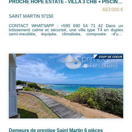
PROCHE HOPE ESTATE - VILLA 3 CHB + PISCINE + CITERNE
663 000 €
SAINT MARTIN 97150
CONTACT WHATSAPP : +590 690 54 71 42 Dans un
lotissement calme et sécurisé, une villa type T4 en duplex
semi-meublée, équipée, climatisée, composée: -d'une
entrée, une cuisine équipée ouverte sur séjour, une terrasse
fermée , 2 chambres avec une salle de bain / wc partagée,
une chambre sous toiture avec salle de bain/wc, espace
dressing et rangement. - une citerne - un jardin à jouissance
privative - 2 places de stationnement La villa est équipée de
volets roulants motorisés Idéal pour une famille ! Opportunité
à saisir! Zone PPRN : Blanche Taxe foncière : 2000 euros
par an Charges du Lotissement : 240 euros par an Contact :
+590 690 54 71 42
Demeure de prestige Saint Martin 6 pièces