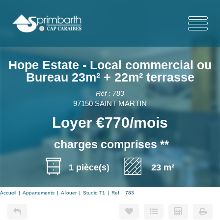
Hope Estate - Local commercial ou
Bureau 23m² + 22m² terrasse
Réf : 783
97150 SAINT MARTIN
Loyer €770/mois
charges comprises **
1 pièce(s)
23 m²
Accueil
Appartements
A louer
Studio T1
Ref. : 783