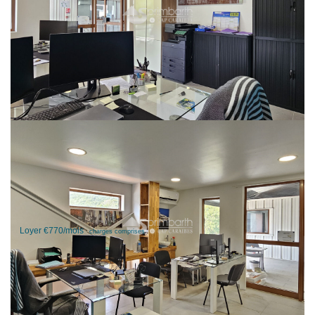
Dans le secteur de Hope Estate, pôle économique incontournable de Saint-
Martin, à louer un local commercial ou bureau de 23m² + 22m² de terrasse à
jouissance privative au 1er étage dans un centre commercial attractif.
IMPORTANT
Le local est déjà peint et équipé d'une clim. et lavabo
Disponible immédiatement
Dépôt de Garantie: 2 mois de loyer HC
Honoraires d'agence à la charge du locataire : 1 mois de loyer HC + 4%
TGCA
**
Loyer €770/mois
charges comprises
|
|
dont charges récupérables: €90/mois
Honoraires charge locataire: €707 TTC
Dépôt de
|
garantie: €1 360
97150 SAINT MARTIN
Nos honoraires