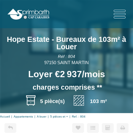
Hope Estate - Bureaux de 103m² à
Louer
Réf : 804
97150 SAINT MARTIN
Loyer €2 937/mois
charges comprises **
5 pièce(s)
103 m²
Accueil
Appartements
A louer
5 pièces et +
Ref. : 804