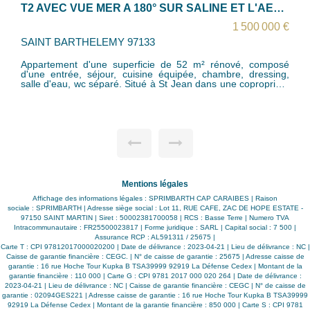
ANSE MARCEL - APT 2 CHB HAUT DE GAMME AVEC VUE MER
€
485 000 €
SAINT MARTIN 97150
é
Dans un lotissement calme et sécurisé, idéalement situé
,
dans un site exclusif, nous vous proposons un programme
neuf de construction aux prestations HAUT DE GAMME; La
.
conception de la résidence CRYSTAL répond aux normes
anticycloniques, sismiques et environnementales. Elle se
compose de 3 bâtiments proposant 24 appartements
confortables et spacieux allant du T2 au T4. Elle est située
juste devant la résidence Élégance. Des appartements de
type T3 d'une surface habitable de 65.10m² (hors terrasse
couverte) comprennent: - une entrée avec dégagement et
placard, un wc invité, un placard buanderie, un séjour avec
espace salle à manger, une cuisine, 2 chambre avec placard
, une salle de bain/wc et 1 grande terrasse couverte de
Mentions légales
15m², - deux places de parking privative couverte Ce bien
sera exceptionnel et rare à St Martin avec une vue sur toute
Affichage des informations légales : SPRIMBARTH CAP CARAIBES | Raison
sociale : SPRIMBARTH | Adresse siège social : Lot 11, RUE CAFE, ZAC DE HOPE ESTATE -
la baie et la mer des Caraïbes. Autres biens en vente T2 , T3
97150 SAINT MARTIN | Siret : 50002381700058 | RCS : Basse Terre | Numero TVA
et T4 . Livraison 2025 Prix : de 340 000 € à 820 000 €
Intracommunautaire : FR25500023817 | Forme juridique : SARL | Capital social : 7 500 |
Rentabilité : ± 3 % (hors défiscalisation) Possibilité de
garanties locatives Possibilité de Défiscalisation : Loi Pinel
Assurance RCP : AL591311 / 25675 |
Carte T : CPI 97812017000020200 | Date de délivrance : 2023-04-21 | Lieu de délivrance : NC |
Outre-Mer : défiscalisez jusqu'à 75 000 € sur 12 ans. Loi
Caisse de garantie financière : CEGC. | N° de caisse de garantie : 25675 | Adresse caisse de
Girardin IS hors plafonnement : défiscalisez jusqu'à 205 000
garantie : 16 rue Hoche Tour Kupka B TSA39999 92919 La Défense Cedex | Montant de la
€ reportables. Opportunité à saisir!
garantie financière : 110 000 | Carte G : CPI 9781 2017 000 020 264 | Date de délivrance :
2023-04-21 | Lieu de délivrance : NC | Caisse de garantie financière : CEGC | N° de caisse de
garantie : 02094GES221 | Adresse caisse de garantie : 16 rue Hoche Tour Kupka B TSA39999
92919 La Défense Cedex | Montant de la garantie financière : 850 000 | Carte S : CPI 9781