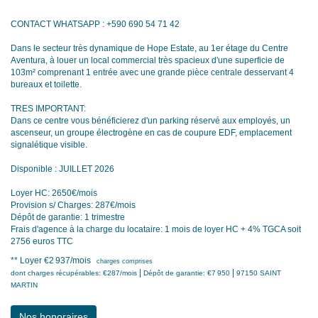
CONTACT WHATSAPP : +590 690 54 71 42
Dans le secteur très dynamique de Hope Estate, au 1er étage du Centre
Aventura, à louer un local commercial très spacieux d'une superficie de
103m² comprenant 1 entrée avec une grande pièce centrale desservant 4
bureaux et toilette.
TRES IMPORTANT:
Dans ce centre vous bénéficierez d'un parking réservé aux employés, un
ascenseur, un groupe électrogène en cas de coupure EDF, emplacement
signalétique visible.
Disponible : JUILLET 2026
Loyer HC: 2650€/mois
Provision s/ Charges: 287€/mois
Dépôt de garantie: 1 trimestre
Frais d'agence à la charge du locataire: 1 mois de loyer HC + 4% TGCA soit
2756 euros TTC
**
Loyer €2 937/mois
charges comprises
|
|
dont charges récupérables: €287/mois
Dépôt de garantie: €7 950
97150 SAINT
MARTIN
Nos honoraires