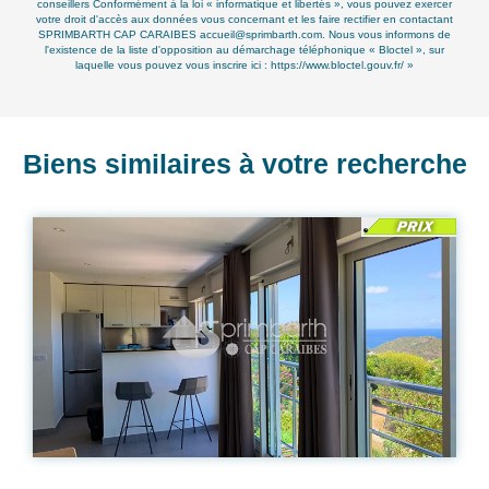
conseillers Conformément à la loi « informatique et libertés », vous pouvez exercer
votre droit d'accès aux données vous concernant et les faire rectifier en contactant
SPRIMBARTH CAP CARAIBES accueil@sprimbarth.com. Nous vous informons de
l'existence de la liste d'opposition au démarchage téléphonique « Bloctel », sur
laquelle vous pouvez vous inscrire ici :
https://www.bloctel.gouv.fr/
»
Biens similaires à votre recherche