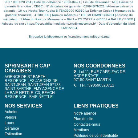
2017 000 020 264 | Date de délivrance : 2023-04-21 | Lieu de délivrance : NC | Caisse de
garantie financière : CEGC | N° de caisse de garantie : 02094SYN221 | Adresse caisse de
garantie : 16 rue Hoche Tour Kupka B TSA39999 92919 La Défense Cedex | Montant de la
garantie financière : 4 100 000 | Nom du médiateur : GIE MEDIMMOCONSO | Adresse du
médiateur : 1 Allée du Parc de Mesemena – Bât A – CS 25222 à 44505 LA BAULE CEDEX |
Adresse du site :
https://recevabilite-mediations.medimmoconso.fr/
| Date d'obtention du label :
11/01/2024
Entreprise juridiquement et financièrement indépendante
SPRIMBARTH CAP
NOS COORDONNÉES
CARAIBES
Lot 11, RUE CAFE, ZAC DE
HOPE ESTATE
AGENCE DE ST BARTH :
97150 SAINT MARTIN
RESIDENCE LES JARDINS DE
SAINT-JEAN, SAINT-JEAN 97133
Tél. : 590590520712
SAINT-BARTHELEMY AGENCE DE
LA BAIE NETTLE: C3, BEACH
RESIDENCE , BAIE NETTLE
NOS SERVICES
LIENS PRATIQUES
Acheter
Notre agence
Vendre
Plan du site
Louer
Contactez-nous
Gérance
Mentions
Estimation
Politique de confidentialité