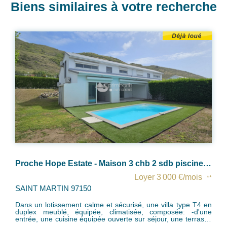
Biens similaires à votre recherche
scine et jardin privatifs
BAIE ORIENTALE - VILLA 3 CHB PISCINE AVEC VUE EXCEPTIONNELLE
Loyer 4 000 €/mois
**
**
SAINT MARTIN 97150
en
Dans le lotissement le plus touristique du côté français et à la
fois dans un quartier très calme, nous vous proposons une
se
villa d'environ 100m² aménagée et meublée avec une vue
,
magnifique sur la Baie Orientale comprenant : - un très bel