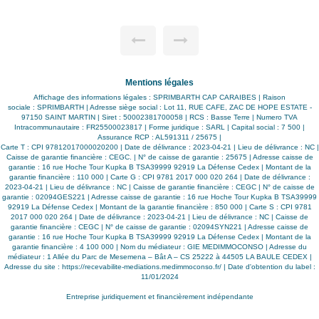
,
espace terrasse piscine extérieures - une entrée avec de
ne
beaux volumes et lumineux séjour avec cuisine entièrement
de
équipée - une salle de bain/wc indépendante - une 1ère
chambre avec vue terrasse - une 2ème chambre avec
té
placard - une 3ème chambre master avec sa salle de
o,
bain/wc et dressing vue terrasse - 2 emplacements privatifs
de stationnement - 1 citerne Cette villa bénéficie d'un cadre
calme, lumineux et sécurisé, à 10 min à pied de la plus belle
Mentions légales
 )
plage de l'île et de toutes commodités. Loyer : 4000 euros /
ge
mois (hors conso et abonnement internet, EDF et SAUR)
Affichage des informations légales : SPRIMBARTH CAP CARAIBES | Raison
Dépôt de garantie: 2 mois de loyer Frais d'agence à la
sociale : SPRIMBARTH | Adresse siège social : Lot 11, RUE CAFE, ZAC DE HOPE ESTATE -
charge du locataire: 1 mois de loyer + 4% TGCA
97150 SAINT MARTIN | Siret : 50002381700058 | RCS : Basse Terre | Numero TVA
Intracommunautaire : FR25500023817 | Forme juridique : SARL | Capital social : 7 500 |
Assurance RCP : AL591311 / 25675 |
Carte T : CPI 97812017000020200 | Date de délivrance : 2023-04-21 | Lieu de délivrance : NC |
Caisse de garantie financière : CEGC. | N° de caisse de garantie : 25675 | Adresse caisse de
garantie : 16 rue Hoche Tour Kupka B TSA39999 92919 La Défense Cedex | Montant de la
garantie financière : 110 000 | Carte G : CPI 9781 2017 000 020 264 | Date de délivrance :
2023-04-21 | Lieu de délivrance : NC | Caisse de garantie financière : CEGC | N° de caisse de
garantie : 02094GES221 | Adresse caisse de garantie : 16 rue Hoche Tour Kupka B TSA39999
92919 La Défense Cedex | Montant de la garantie financière : 850 000 | Carte S : CPI 9781
2017 000 020 264 | Date de délivrance : 2023-04-21 | Lieu de délivrance : NC | Caisse de
garantie financière : CEGC | N° de caisse de garantie : 02094SYN221 | Adresse caisse de
garantie : 16 rue Hoche Tour Kupka B TSA39999 92919 La Défense Cedex | Montant de la
garantie financière : 4 100 000 | Nom du médiateur : GIE MEDIMMOCONSO | Adresse du
médiateur : 1 Allée du Parc de Mesemena – Bât A – CS 25222 à 44505 LA BAULE CEDEX |
Adresse du site :
https://recevabilite-mediations.medimmoconso.fr/
| Date d'obtention du label :
11/01/2024
Entreprise juridiquement et financièrement indépendante