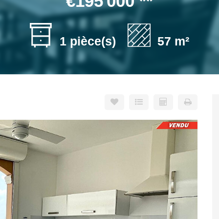
€195 000
**
1 pièce(s)
57 m²