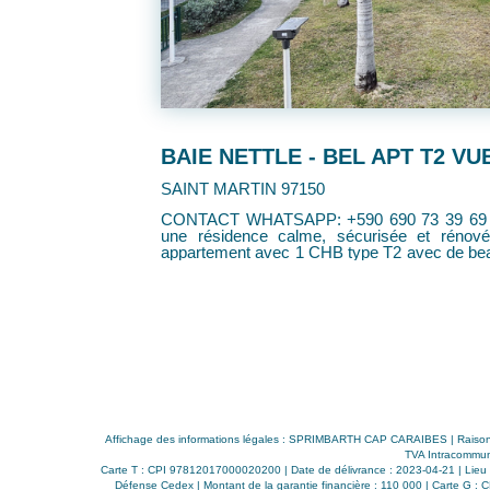
289 000 €
SAINT MARTIN 97150
1 42 Dans
CONTACT WHATSAPP: +590 690 54 71 42 Dans une résidence cal
 proposons un
sécurisée et rénovée, nous vous proposons 
lumineux d'une
CHB type T2 avec de beaux volumes et lumine
92m² comprenant: Une entrée, une belle pièce à vivre avec espace cuisine,
, une salle de
un dégagement avec placard, une salle de
e avec local de
placards et une grande terrasse. Vous bénéficierez d'une piscine commune
et de places de stationnement Proche de toutes commodités (commerces,
pharmacie, cabinet médicale et plages etc) Opportunité à saisir! Surfac
Carrez Pondéré: 73.79m² Surface Terrasse: 19.80m² Prévisio
de copropriété: 370 euros / mois Prévisionnel
Contact whatsapp: Bénédicte 0690 54 71 42
Affichage des informations légales : SPRIMBARTH CAP CARAIBES | Raison
TVA Intracommuna
Carte T : CPI 97812017000020200 | Date de délivrance : 2023-04-21 | Lieu d
Défense Cedex | Montant de la garantie financière : 110 000 | Carte G : 