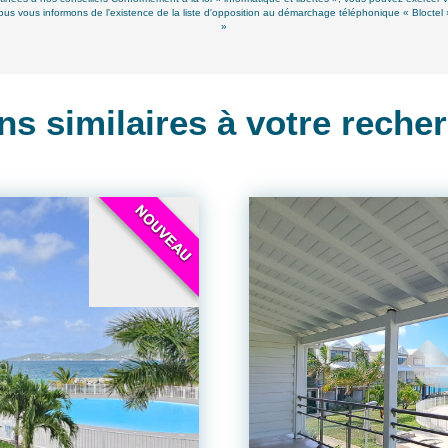
s informons de l'existence de la liste d'opposition au démarchage téléphonique « Bloctel », s
»
ns similaires à votre reche