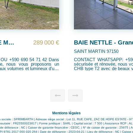
BAIE NETTLE - Grand Apt 1 CHB T2 92m² avec piscine et vue mer
336 000 €
SAINT MARTIN 97150
me,
CONTACT WHATSAPP : +590 690 54 71 42 Dans u
plusieurs appartements avec 1
situé dans une résidence de
ux d'une superficie d'environ
Orientale, nous vous propos
équipé meublé, bénéficiant d'une ci
 bain/wc , une chambre avec
une entrée, wc, cuisine équipée
avec salle de bain, grande varangue
est équipé de volets roulants. Emplacements privatifs de parking couvert et
e
extérieur Proche de la plage et des commerces - PPRN blanc 2021 - Prix de
nnel Charges
vente : 626 000 euros - Tax
 Taxe Foncière: 1800 euros / an
€/mois **Honoraires à la c
Mentions légales
 sociale : SPRIMBARTH | Adresse siège social : Lot 11, RUE CAFE, ZAC DE HOPE ESTATE - 97
utaire : FR25500023817 | Forme juridique : SARL | Capital social : 7 500 | Assurance RCP : A
e délivrance : NC | Caisse de garantie financière : CEGC. | N° de caisse de garantie : 25675
CPI 9781 2017 000 020 264 | Date de délivrance : 2023-04-21 | Lieu de délivrance : NC | Caisse