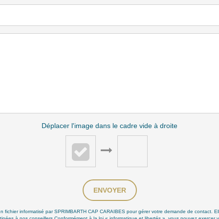
Déplacer l'image dans le cadre vide à droite
ENVOYER
ns un fichier informatisé par SPRIMBARTH CAP CARAIBES pour gérer votre demande de contact. Elle
stinées à nos conseillers Conformément à la loi « informatique et libertés », vous pouvez exercer v