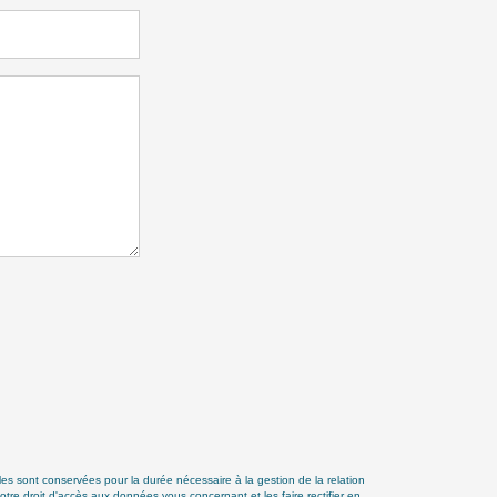
s sont conservées pour la durée nécessaire à la gestion de la relation
otre droit d'accès aux données vous concernant et les faire rectifier en