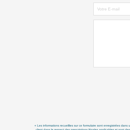
« Les informations recueillies sur ce formulaire sont enregistrées da
client dans le respect des prescriptions légales applicables et sont de