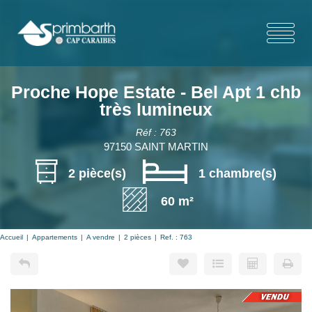
Proche Hope Estate - Bel Apt 1 chb
très lumineux
Réf : 763
97150 SAINT MARTIN
2 pièce(s)
1 chambre(s)
60 m²
Accueil
Appartements
A vendre
2 pièces
Ref. : 763