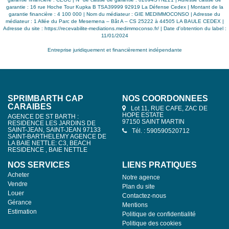
garantie : 16 rue Hoche Tour Kupka B TSA39999 92919 La Défense Cedex | Montant de la
garantie financière : 4 100 000 | Nom du médiateur : GIE MEDIMMOCONSO | Adresse du
médiateur : 1 Allée du Parc de Mesemena – Bât A – CS 25222 à 44505 LA BAULE CEDEX |
Adresse du site :
https://recevabilite-mediations.medimmoconso.fr/
| Date d'obtention du label :
11/01/2024
Entreprise juridiquement et financièrement indépendante
SPRIMBARTH CAP
NOS COORDONNÉES
CARAIBES
Lot 11, RUE CAFE, ZAC DE
HOPE ESTATE
AGENCE DE ST BARTH :
97150 SAINT MARTIN
RESIDENCE LES JARDINS DE
SAINT-JEAN, SAINT-JEAN 97133
Tél. : 590590520712
SAINT-BARTHELEMY AGENCE DE
LA BAIE NETTLE: C3, BEACH
RESIDENCE , BAIE NETTLE
NOS SERVICES
LIENS PRATIQUES
Acheter
Notre agence
Vendre
Plan du site
Louer
Contactez-nous
Gérance
Mentions
Estimation
Politique de confidentialité
Politique des cookies