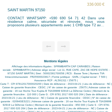
295 000 €
dont 5.26% TTC d'honoraires
SAINT MARTIN 97150
CONTACT WHATSAPP: +590 690 54 71 42 Dans une
résidence calme et sécurisée, nous vous proposons un
appartement avec 2 CHB type T3 en duplex avec de beaux
volumes et lumineux d'une superficie d'environ 90 m² , au
2ème étage comprenant: - au niveau bas avec accès par la
coursive :un hall d'entrée avec placard, un dégagement, une
chambre, une salle d'eau avec wc, une salle de séjour avec
cuisine équipée, un escalier menant au niveau - au niveau
haut : un dégagement avec placard, une chambre avec salle
d'eau et wc L'appartement est équipé de volets roulants en
aluminium, d'un store en toile à bras et d'une cuve citerne
300L verticale avec pompe sur la terrasse. Vous bénéficierez
Mentions légales
également de places de stationnement sécurisée dans la
résidence. Proche de toutes commodités (commerces,
Affichage des informations légales : SPRIMBARTH CAP CARAIBES | Raison
pharmacie, cabinet médicale et plages etc) Opportunité à
sociale : SPRIMBARTH | Adresse siège social : Lot 11, RUE CAFE, ZAC DE HOPE ESTATE -
saisir! Surface Carrez : 66m² Charges de copropriété: 1500
97150 SAINT MARTIN | Siret : 50002381700058 | RCS : Basse Terre | Numero TVA
euros / an soit 125 euros / mois Cotisation Fonds Travaux:
Intracommunautaire : FR25500023817 | Forme juridique : SARL | Capital social : 7 500 |
79 euros / an Taxe Foncière: 1424 euros / an Contact
Assurance RCP : AL591311 / 25675 |
whatsapp: Bénédicte 0690 54 71 42
Carte T : CPI 97812017000020200 | Date de délivrance : 2023-04-21 | Lieu de délivrance : NC |
Caisse de garantie financière : CEGC. | N° de caisse de garantie : 25675 | Adresse caisse de
garantie : 16 rue Hoche Tour Kupka B TSA39999 92919 La Défense Cedex | Montant de la
garantie financière : 110 000 | Carte G : CPI 9781 2017 000 020 264 | Date de délivrance :
2023-04-21 | Lieu de délivrance : NC | Caisse de garantie financière : CEGC | N° de caisse de
garantie : 02094GES221 | Adresse caisse de garantie : 16 rue Hoche Tour Kupka B TSA39999
92919 La Défense Cedex | Montant de la garantie financière : 850 000 | Carte S : CPI 9781
2017 000 020 264 | Date de délivrance : 2023-04-21 | Lieu de délivrance : NC | Caisse de
garantie financière : CEGC | N° de caisse de garantie : 02094SYN221 | Adresse caisse de