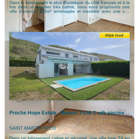
Dans le lotissement le plus touristique du côté français et à la
fois dans un quartier très calme, nous vous proposons une
villa d'environ 100m² aménagée et meublée avec une vue
magnifique sur la Baie Orientale comprenant : - un très bel
espace terrasse piscine extérieures - une entrée avec de
beaux volumes et lumineux séjour avec cuisine entièrement
équipée - une salle de bain/wc indépendante - une 1ère
chambre avec vue terrasse - une 2ème chambre avec
placard - une 3ème chambre master avec sa salle de
bain/wc et dressing vue terrasse - 2 emplacements privatifs
de stationnement - 1 citerne Cette villa bénéficie d'un cadre
calme, lumineux et sécurisé, à 10 min à pied de la plus belle
plage de l'île et de toutes commodités. Loyer : 4000 euros /
mois (hors conso et abonnement internet, EDF et SAUR)
Dépôt de garantie: 2 mois de loyer Frais d'agence à la
charge du locataire: 1 mois de loyer + 4% TGCA
Proche Hope Estate - Maison 3 chb 2 sdb piscine et jardin privatifs
Loyer 3 000 €/mois
**
SAINT MARTIN 97150
Dans un lotissement calme et sécurisé, une villa type T4 en