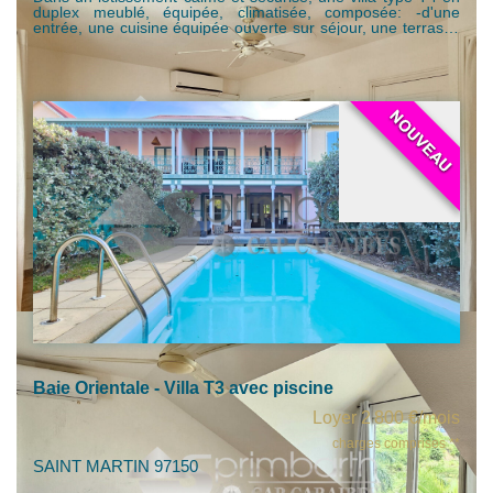
duplex meublé, équipée, climatisée, composée: -d'une
entrée, une cuisine équipée ouverte sur séjour, une terrasse
fermée, 2 chambres avec une salle de bain / wc partagée,
une 3ème chambre sous toiture avec salle de bain/wc,
espace dressing et rangement. - une citerne - une piscine
privative - un jardin à jouissance privative - 2 places de
stationnement privatives Le logement comprend également
les équipements et mobiliers suivants: - volets roulants côté
piscine - climatiseurs dans les chambres et le salon - frigo,
four, lave vaisselle, lave linge - placards dressing Idéal pour
une famille ! Disponible à partir du 1er Juin 2026 Loyer :
3000 euros /mois (comprenant l'entretien piscine et jardin )
Dépôt de garantie : 6000 euros Frais d'agence à la charge
du locataire : 1 mois de loyer + 4% TGCA
Baie Orientale - Villa T3 avec piscine
Loyer 2 800 €/mois
charges comprises **
SAINT MARTIN 97150