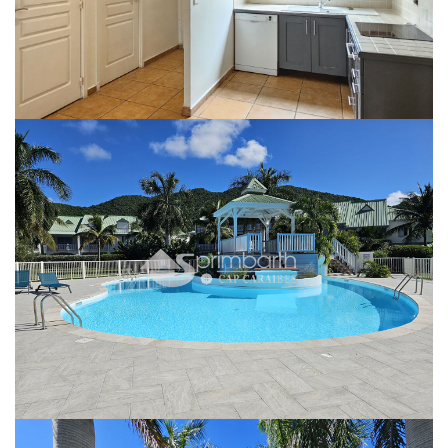
Dans une résidence calme et verdoyante, un Appartement A RENOVER type
T4 en triplex d'une superficie d'environ 136,74 m² avec de beaux volumes
comprenant :
- Un premier niveau composé de : une entrée sous porche, un hall, une
cuisine américaine, un WC séparé, un cellier, escalier menant à l'étage, un
séjour et une varangue de 10.53m²,
- Un deuxième niveau composé de : un palier, escalier menant à l'étage, une
chambre avec placard et salle d'eau, un wc séparé, une 2ème chambre avec
salle d'eau donnant sur une varangue de 10.56m²,
- Un troisième niveau composé de : un palier, une salle d'eau, un wc séparé,
une chambre avec placard donnant sur une terrasse
- et une zone de jouissance privative de 15m² en rez de jardin.
Vous pourrez bénéficier d'une place de parking privative et de 3 piscines
communes.
Libre de toute occupation!
Opportunité à saisir!