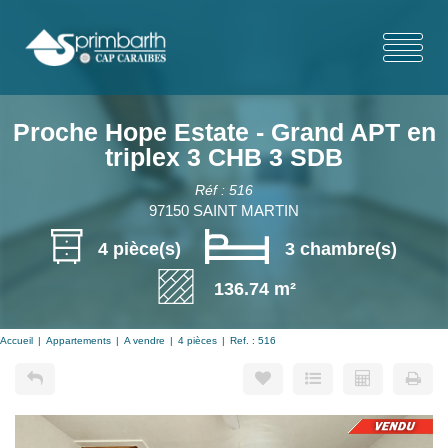
Proche Hope Estate - Grand APT en
triplex 3 CHB 3 SDB
Réf : 516
97150 SAINT MARTIN
4 pièce(s)
3 chambre(s)
136.74 m²
Accueil
Appartements
A vendre
4 pièces
Ref. : 516