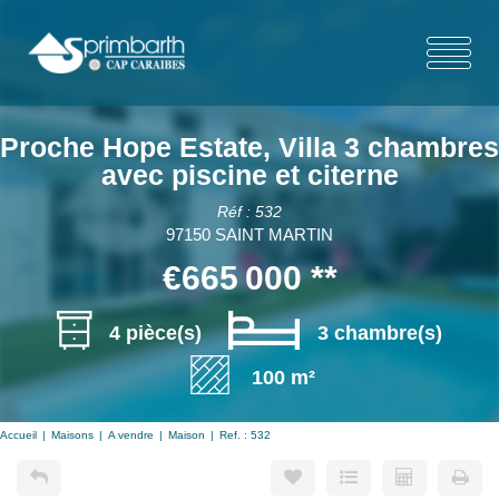
Proche Hope Estate, Villa 3 chambres
avec piscine et citerne
Réf : 532
97150 SAINT MARTIN
€665 000
**
4 pièce(s)
3 chambre(s)
100 m²
Accueil
Maisons
A vendre
Maison
Ref. : 532