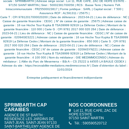
sociale : SPRIMBARTH | Adresse siège social : Lot 11, RUE CAFE, ZAC DE HOPE ESTATE -
97150 SAINT MARTIN | Siret : 50002381700058 | RCS : Basse Terre | Numero TVA
Intracommunautaire : FR25500023817 | Forme juridique : SARL | Capital social : 7 500 |
Assurance RCP : AL591311 / 25675 |
Carte T : CPI 97812017000020200 | Date de délivrance : 2023-04-21 | Lieu de délivrance : NC |
Caisse de garantie financière : CEGC. | N° de caisse de garantie : 25675 | Adresse caisse de
garantie : 16 rue Hoche Tour Kupka B TSA39999 92919 La Défense Cedex | Montant de la
garantie financière : 110 000 | Carte G : CPI 9781 2017 000 020 264 | Date de délivrance :
2023-04-21 | Lieu de délivrance : NC | Caisse de garantie financière : CEGC | N° de caisse de
garantie : 02094GES221 | Adresse caisse de garantie : 16 rue Hoche Tour Kupka B TSA39999
92919 La Défense Cedex | Montant de la garantie financière : 850 000 | Carte S : CPI 9781
2017 000 020 264 | Date de délivrance : 2023-04-21 | Lieu de délivrance : NC | Caisse de
garantie financière : CEGC | N° de caisse de garantie : 02094SYN221 | Adresse caisse de
garantie : 16 rue Hoche Tour Kupka B TSA39999 92919 La Défense Cedex | Montant de la
garantie financière : 4 100 000 | Nom du médiateur : GIE MEDIMMOCONSO | Adresse du
médiateur : 1 Allée du Parc de Mesemena – Bât A – CS 25222 à 44505 LA BAULE CEDEX |
Adresse du site :
https://recevabilite-mediations.medimmoconso.fr/
| Date d'obtention du label :
11/01/2024
Entreprise juridiquement et financièrement indépendante
SPRIMBARTH CAP
NOS COORDONNÉES
CARAIBES
Lot 11, RUE CAFE, ZAC DE
HOPE ESTATE
AGENCE DE ST BARTH :
97150 SAINT MARTIN
RESIDENCE LES JARDINS DE
SAINT-JEAN, SAINT-JEAN 97133
Tél. : 590590520712
SAINT-BARTHELEMY AGENCE DE