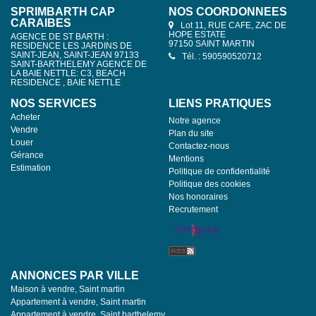
SPRIMBARTH CAP
NOS COORDONNÉES
CARAIBES
Lot 11, RUE CAFE, ZAC DE
HOPE ESTATE
AGENCE DE ST BARTH :
97150 SAINT MARTIN
RESIDENCE LES JARDINS DE
SAINT-JEAN, SAINT-JEAN 97133
Tél. : 590590520712
SAINT-BARTHELEMY AGENCE DE
LA BAIE NETTLE: C3, BEACH
RESIDENCE , BAIE NETTLE
NOS SERVICES
LIENS PRATIQUES
Acheter
Notre agence
Vendre
Plan du site
Louer
Contactez-nous
Gérance
Mentions
Estimation
Politique de confidentialité
Politique des cookies
Nos honoraires
Recrutement
ANNONCES PAR VILLE
Maison à vendre, Saint martin
Appartement à vendre, Saint martin
Appartement à vendre, Saint barthelemy