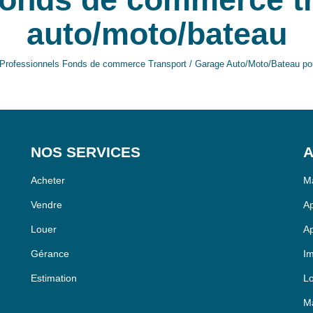
auto/moto/bateau
Professionnels Fonds de commerce Transport / Garage Auto/Moto/Bateau pour 
NOS SERVICES
A
Acheter
Ma
Vendre
Ap
Louer
Ap
Gérance
Im
Estimation
Lo
Ma