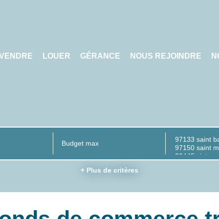
VENDRE
LOUER
GÉRANCE
NOUS REJOINDRE
N
+ Plus de critères
fonds de commerce tr