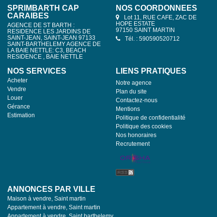
SPRIMBARTH CAP
NOS COORDONNÉES
CARAIBES
Lot 11, RUE CAFE, ZAC DE
HOPE ESTATE
AGENCE DE ST BARTH :
97150 SAINT MARTIN
RESIDENCE LES JARDINS DE
SAINT-JEAN, SAINT-JEAN 97133
Tél. : 590590520712
SAINT-BARTHELEMY AGENCE DE
LA BAIE NETTLE: C3, BEACH
RESIDENCE , BAIE NETTLE
NOS SERVICES
LIENS PRATIQUES
Acheter
Notre agence
Vendre
Plan du site
Louer
Contactez-nous
Gérance
Mentions
Estimation
Politique de confidentialité
Politique des cookies
Nos honoraires
Recrutement
ANNONCES PAR VILLE
Maison à vendre, Saint martin
Appartement à vendre, Saint martin
Appartement à vendre, Saint barthelemy