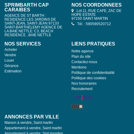
SPRIMBARTH CAP
NOS COORDONNÉES
CARAIBES
Lot 11, RUE CAFE, ZAC DE
HOPE ESTATE
AGENCE DE ST BARTH :
97150 SAINT MARTIN
RESIDENCE LES JARDINS DE
SAINT-JEAN, SAINT-JEAN 97133
Tél. : 590590520712
SAINT-BARTHELEMY AGENCE DE
LA BAIE NETTLE: C3, BEACH
RESIDENCE , BAIE NETTLE
NOS SERVICES
LIENS PRATIQUES
Acheter
Notre agence
Vendre
Plan du site
Louer
Contactez-nous
Gérance
Mentions
Estimation
Politique de confidentialité
Politique des cookies
Nos honoraires
Recrutement
ANNONCES PAR VILLE
Maison à vendre, Saint martin
Appartement à vendre, Saint martin
Appartement à vendre, Sint maarten